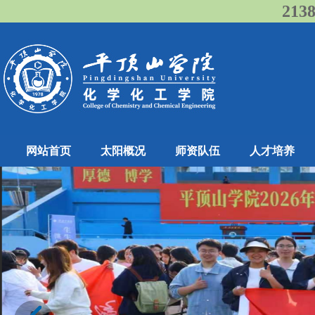
21
网站首页
太阳概况
师资队伍
人才培养