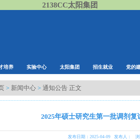
2138CC太阳集团
才培养
实验中心
太阳集团
招生就业
党的
页
>
新闻中心
>
通知公告
正文
2025年硕士研究生第一批调剂
发布日期：2025-04-09 发布人： 