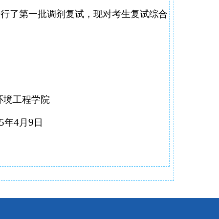
进行了第一批调剂复试，现对考生
复试
综合
环境工程学院
5
4
9
年
月
日