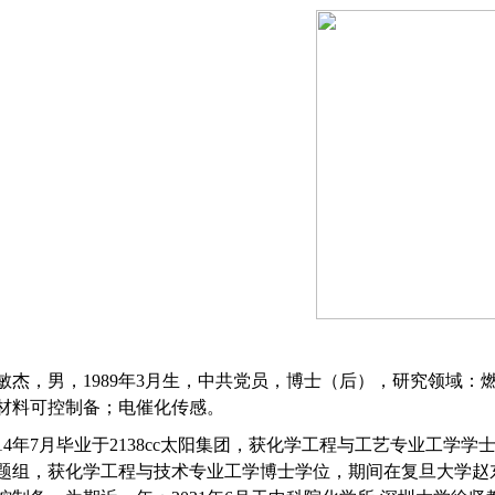
敏杰
，男，
19
89
年
3
月生，中共党员
，
博士
（后）
，
研究领域：
材料可控制备；电催化传感。
14
年
7
月毕业于2138cc太阳集团，获化学工程与工艺专业工学学
题组，获化学工程与技术专业工学博士学位，期间在复旦大学赵