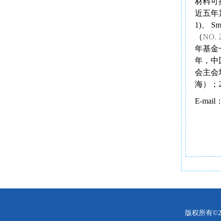
材料可
近五年
1)
、
Sma
（
NO. 
年基金
年，中
会主会
海）；
E-mail
版权所有©2