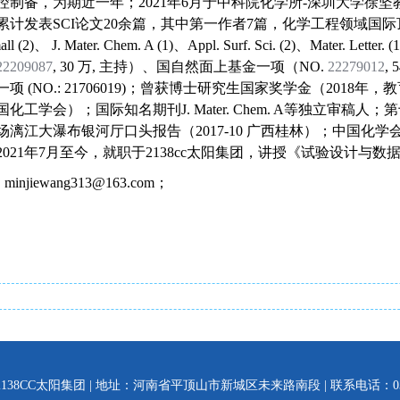
控制备，为期近一年；
2021
年
6
月于中科院化学所
-
深圳大学徐坚
累计发表
SCI
论文
20
余篇，其中第一作者
7
篇，化学工程领域国际
ll (2)
、
J. Mater. Chem. A (1)
、
Appl. Surf. Sci. (2)
、
Mater. Letter. (1
22209087
, 30
万
,
主持）、国自然面上基金一项（
NO.
22279012
, 
一项
(NO.: 21706019)
；曾获博士研究生国家奖学金（
2018
年，教
国化工学会）；国际知名期刊
J. Mater. Chem. A
等独立审稿人；第
场漓江大瀑布银河厅口头报告（
2017-10
广西桂林）；中国化学
2021
年
7
月至今，就职于2138cc太阳集团，讲授《试验设计与
：
minjiewang313@163.com
；
138CC太阳集团 | 地址：河南省平顶山市新城区未来路南段 | 联系电话：0375-