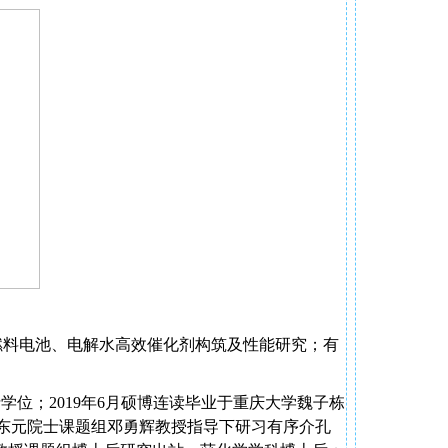
燃料电池、电解水高效催化剂构筑及性能研究；有
士学位；
2019
年
6
月硕博连读毕业于重庆大学魏子栋
东元院士课题组邓勇辉教授指导下研习有序介孔