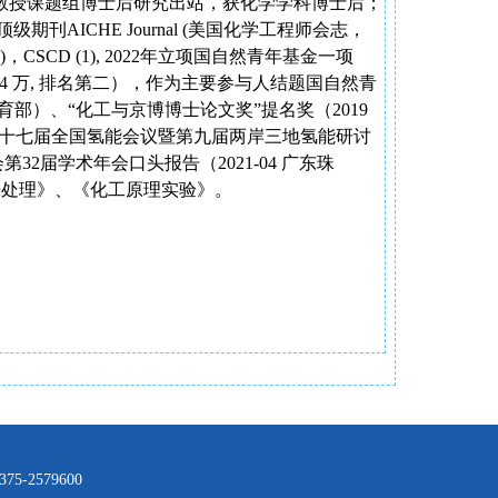
教授课题组博士后研究出站，获化学学科博士后；
顶级期刊
AICHE Journal (
美国化学工程师会志，
)
，
CSCD (1), 2022
年立项国自然青年基金一项
54
万
,
排名第二），作为主要参与人结题国自然青
育部）、“化工与京博博士论文奖”提名奖（
2019
十七届全国氢能会议暨第九届两岸三地氢能研讨
会第
32
届学术年会口头报告（
2021-04
广东珠
数据处理》、《化工原理实验》。
2579600