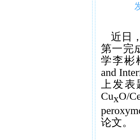
近日，
第一完
学李彬
and In
上发表题为《D
Cu
O/C
x
peroxym
论文。