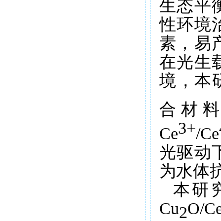
生态平
性环境
素，易
在光生
境，本
合材
3+
Ce
/Ce
光驱动
为水体
本研
Cu
O/C
2